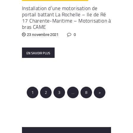
Installation d’une motorisation de
portail battant La Rochelle – Ile de Ré
17 Charente-Maritime – Motorisation à
bras CAME
23 novembre 2021
0
EN SAVOIR PLUS
Pagination
PAGE
1
PAGE
2
PAGE
3
…
PAGE
8
>
des
publications