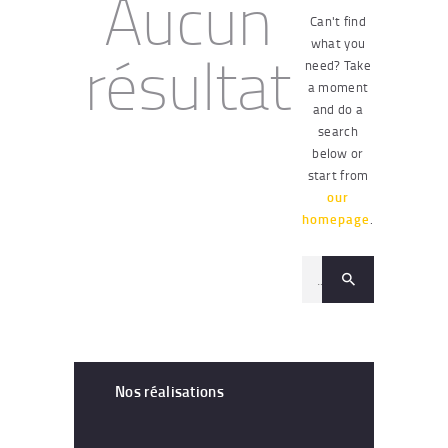
Aucun
Can't find
what you
résultat
need? Take
a moment
and do a
search
below or
start from
our
homepage
.
Nos réalisations