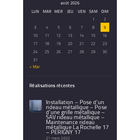
août 2026
LUN
MAR
MER
JEU
VEN
SAM
DIM
1
2
3
4
5
6
7
8
9
10
11
12
13
14
15
16
17
18
19
20
21
22
23
24
25
26
27
28
29
30
31
« Mar
Réalisations récentes
Installation – Pose d’un
rideau métallique – Pose
d’une grille métallique –
SAV rideau métallique –
Maintenance rideau
métallique La Rochelle 17
– PERIGNY 17
21 mars 2022