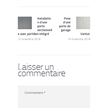
Navigation
de
Installatio
Pose
Previous
Next
n d’une
d’une
post:
post:
l’article
porte
porte de
sectionnell
garage
e avec portillon intégré
Vantal.
12 novembre 2018
15 novembre 2018
Laisser un
commentaire