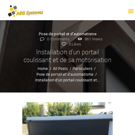
ACCUEIL
PROFESSIONNELS
PARTICULIERS
Pose de portail et d'automatisme
TOUTES NOS
0
Comments
861
Views
0
Likes
PRESTATIONS
Installation d’un portail
NOTRE ENTREPRISE
coulissant et de sa motorisation
NOS RÉALISATIONS
Home
All Posts
Particuliers
Pose de portail et d'automatisme
NOUS CONTACTER
Installation d’un portail coulissant et...