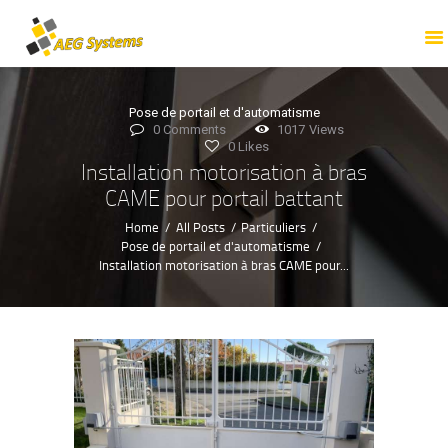
ACCUEIL
PROFESSIONNELS
PARTICULIERS
Pose de portail et d'automatisme
TOUTES NOS
0
Comments
1017
Views
0
Likes
PRESTATIONS
Installation motorisation à bras
NOTRE ENTREPRISE
CAME pour portail battant
NOS RÉALISATIONS
Home
All Posts
Particuliers
Pose de portail et d'automatisme
NOUS CONTACTER
Installation motorisation à bras CAME pour...