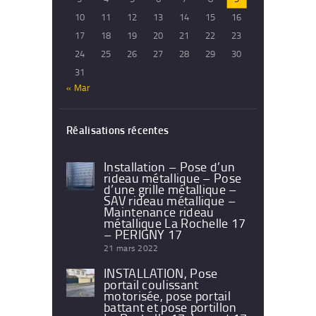
10
11
12
13
14
15
16
17
18
19
20
21
22
23
24
25
26
27
28
29
30
31
« Mar
Réalisations récentes
Installation – Pose d’un
rideau métallique – Pose
d’une grille métallique –
SAV rideau métallique –
Maintenance rideau
métallique La Rochelle 17
– PERIGNY 17
21 mars 2022
INSTALLATION, Pose
portail coulissant
motorisée, pose portail
battant et pose portillon