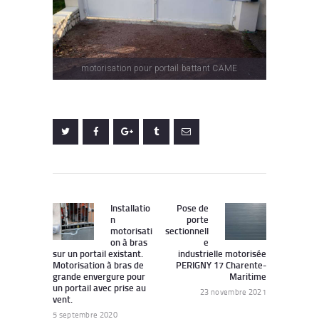
motorisation pour portail battant CAME
Navigation
de
Installatio
Pose de
Previous
Next
n
porte
post:
post:
l’article
motorisati
sectionnell
on à bras
e
sur un portail existant.
industrielle motorisée
Motorisation à bras de
PERIGNY 17 Charente-
grande envergure pour
Maritime
un portail avec prise au
23 novembre 2021
vent.
5 septembre 2020