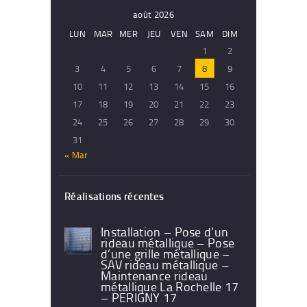
août 2026
LUN
MAR
MER
JEU
VEN
SAM
DIM
1
2
3
4
5
6
7
8
9
10
11
12
13
14
15
16
17
18
19
20
21
22
23
24
25
26
27
28
29
30
31
« Mar
Réalisations récentes
Installation – Pose d’un
rideau métallique – Pose
d’une grille métallique –
SAV rideau métallique –
Maintenance rideau
métallique La Rochelle 17
– PERIGNY 17