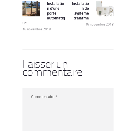
de
Installatio
Installatio
Previous
Next
n d’une
n de
post:
post:
l’article
porte
système
automatiq
d’alarme
ue
16 novembre 2018
16 novembre 2018
Laisser un
commentaire