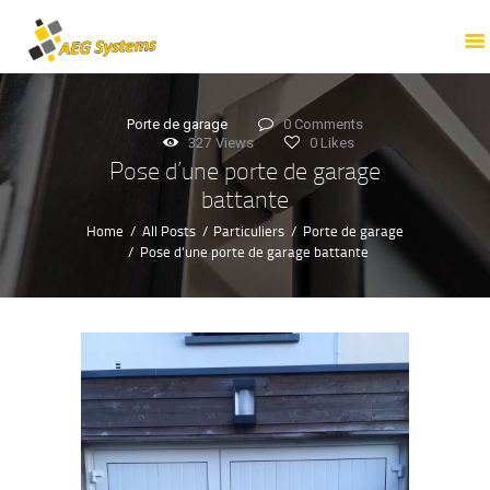
ACCUEIL
PROFESSIONNELS
PARTICULIERS
Porte de garage
0
Comments
TOUTES NOS
327
Views
0
Likes
Pose d’une porte de garage
PRESTATIONS
battante
NOTRE ENTREPRISE
Home
All Posts
Particuliers
Porte de garage
NOS RÉALISATIONS
Pose d’une porte de garage battante
NOUS CONTACTER