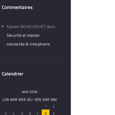
Commentaires
Sylvain BOUILLAGUET
dans
Sécurité et maison
connectée & interphonie
Calendrier
août 2026
LUN
MAR
MER
JEU
VEN
SAM
DIM
1
2
3
4
5
6
7
8
9