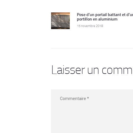
Navigation
de
Pose d’un portail battant et d’u
Previous
portillon en aluminium
post:
l’article
15 novembre 2018
Laisser un comm