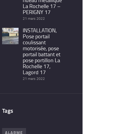
rideau métallique
La Rochelle 17 –
PERIGNY 17
21 mars 2022
INSTALLATION,
Pose portail
coulissant
motorisée, pose
portail battant et
pose portillon La
Rochelle 17,
Lagord 17
21 mars 2022
Tags
ALARME