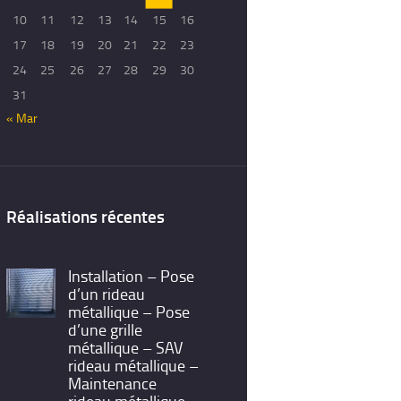
10
11
12
13
14
15
16
17
18
19
20
21
22
23
24
25
26
27
28
29
30
31
« Mar
Réalisations récentes
Installation – Pose
d’un rideau
métallique – Pose
d’une grille
métallique – SAV
rideau métallique –
Maintenance