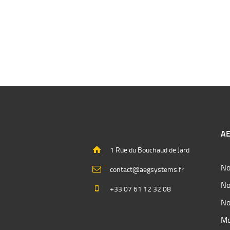
AE
1 Rue du Bouchaud de Jard
No
contact@aegsystems.fr
No
+33 07 61 12 32 08
No
Me