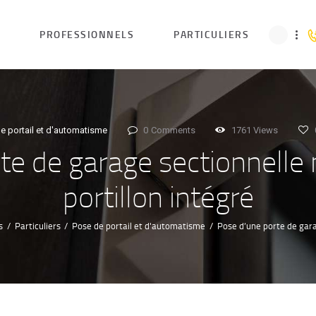
ACCUEIL
L
PROFESSIONNELS
PARTICULIERS
PROFESSIONN
ELS
e portail et d'automatisme
0
Comments
1761
Views
PARTICULIERS
te de garage sectionnelle
portillon intégré
TOUTES NOS
s
Particuliers
Pose de portail et d'automatisme
Pose d’une porte de gara
PRESTATIONS
NOTRE