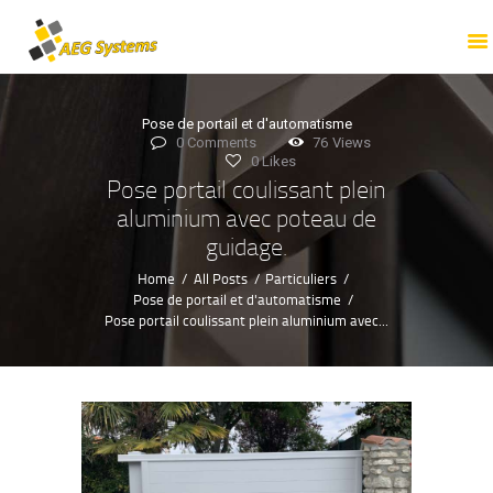
ACCUEIL
PROFESSIONNELS
PARTICULIERS
Pose de portail et d'automatisme
TOUTES NOS
0
Comments
76
Views
0
Likes
PRESTATIONS
Pose portail coulissant plein
NOTRE ENTREPRISE
aluminium avec poteau de
guidage.
NOS RÉALISATIONS
Home
All Posts
Particuliers
NOUS CONTACTER
Pose de portail et d'automatisme
Pose portail coulissant plein aluminium avec...