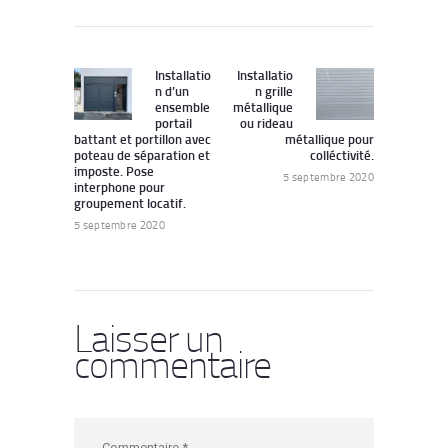
Navigation
de
Installatio
Installatio
Previous
Next
n d’un
n grille
post:
post:
l’article
ensemble
métallique
portail
ou rideau
battant et portillon avec
métallique pour
poteau de séparation et
colléctivité.
imposte. Pose
5 septembre 2020
interphone pour
groupement locatif.
5 septembre 2020
Laisser un
commentaire