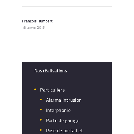
Navigation
de
François Humbert
Previous
post:
18 janvier 2016
l’article
Nos réalisations
Particuliers
Alarme intrusion
Interphonie
Porte de garage
Pose de portail et