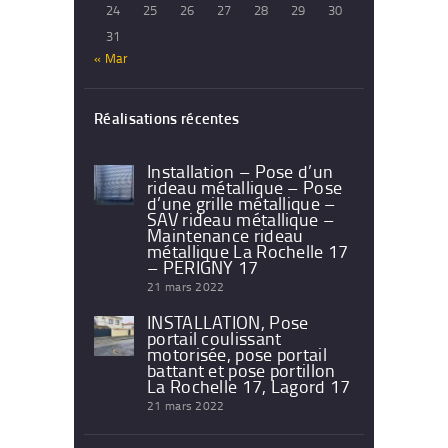
24
25
26
27
28
29
30
31
« Mar
Réalisations récentes
Installation – Pose d’un
rideau métallique – Pose
d’une grille métallique –
SAV rideau métallique –
Maintenance rideau
métallique La Rochelle 17
– PERIGNY 17
21 mars 2022
INSTALLATION, Pose
portail coulissant
motorisée, pose portail
battant et pose portillon
La Rochelle 17, Lagord 17
21 mars 2022