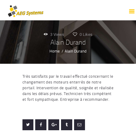
ACCUEIL
PROFESSIONNELS
PARTICULIERS
3
Views
0
Likes
TOUTES NOS
Alain Durand
PRESTATIONS
Home
Alain Durand
NOTRE ENTREPRISE
NOS RÉALISATIONS
Très satisfaits par le travail effectué concernant le
NOUS CONTACTER
changement des moteurs enterrés de notre
portail. Intervention de qualité, soignée et réalisée
dans les délais prévus. Technicien très compétent
et fort sympathique. Entreprise à recommander.