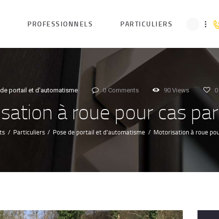
ACCUEIL
L
PROFESSIONNELS
PARTICULIERS
PROFESSIONN
ELS
de portail et d'automatisme
0
Comments
90
Views
0
PARTICULIERS
sation à roue pour cas part
TOUTES NOS
ts
Particuliers
Pose de portail et d'automatisme
Motorisation à roue pou
PRESTATIONS
NOTRE