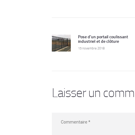
Navigation
de
Pose d’un portail coulissant
Previous
industriel et de clôture
post:
l’article
15 novembre 2018
Laisser un comm