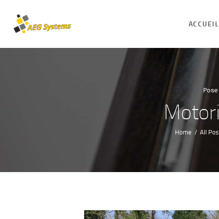
ACCUEI
Pose 
Motori
Home
All Pos