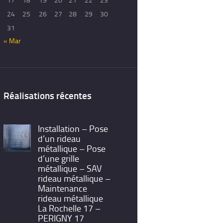
24
25
26
27
28
29
30
31
« Mar
Réalisations récentes
Installation – Pose
d’un rideau
métallique – Pose
d’une grille
métallique – SAV
rideau métallique –
Maintenance
rideau métallique
La Rochelle 17 –
PERIGNY 17