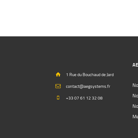
AE
1 Rue du Bouchaud de Jard
No
contact@aegsystems.fr
No
+33 07 61 12 32 08
No
Me