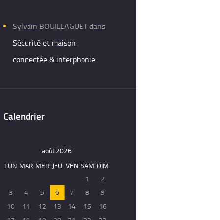
Sylvain BOUILLAGUET
dans
Sécurité et maison
connectée & interphonie
Calendrier
août 2026
LUN
MAR
MER
JEU
VEN
SAM
DIM
1
2
3
4
5
6
7
8
9
10
11
12
13
14
15
16
17
18
19
20
21
22
23