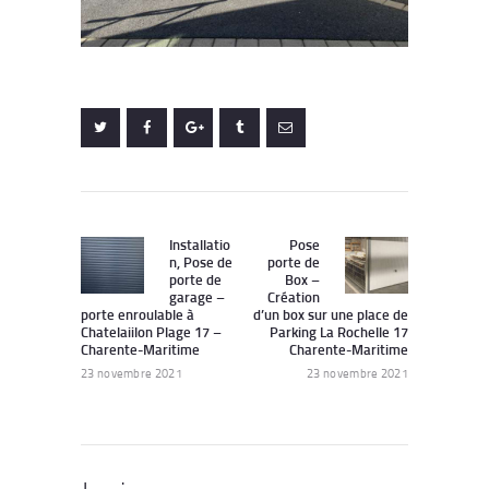
Navigation
de
Installatio
Pose
Previous
Next
n, Pose de
porte de
post:
post:
l’article
porte de
Box –
garage –
Création
porte enroulable à
d’un box sur une place de
Chatelaiilon Plage 17 –
Parking La Rochelle 17
Charente-Maritime
Charente-Maritime
23 novembre 2021
23 novembre 2021