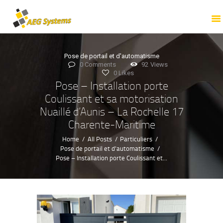
ACCUEIL
PROFESSIONNELS
PARTICULIERS
Pose de portail et d'automatisme
TOUTES NOS
0
Comments
92
Views
0
Likes
PRESTATIONS
Pose – Installation porte
NOTRE ENTREPRISE
Coulissant et sa motorisation
Nuaillé d’Aunis – La Rochelle 17
NOS RÉALISATIONS
Charente-Maritime
NOUS CONTACTER
Home
All Posts
Particuliers
Pose de portail et d'automatisme
Pose – Installation porte Coulissant et...